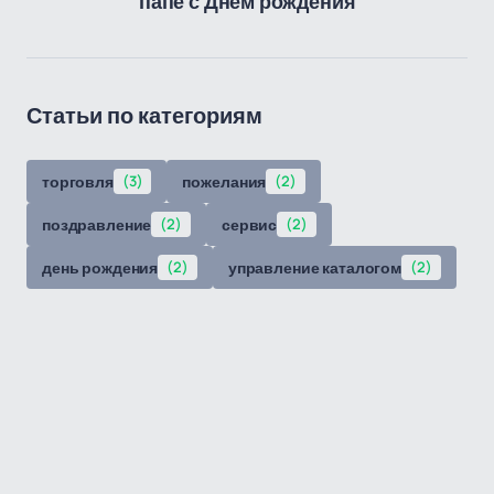
папе с Днём рождения
Статьи по категориям
торговля
(3)
пожелания
(2)
поздравление
(2)
сервис
(2)
день рождения
(2)
управление каталогом
(2)