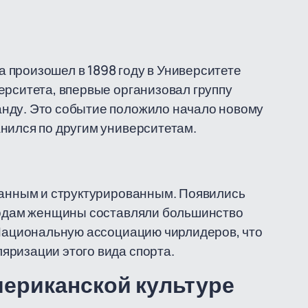
 произошел в 1898 году в Университете
ерситета, впервые организовал группу
нду. Это событие положило начало новому
нился по другим университетам.
ванным и структурированным. Появились
 годам женщины составляли большинство
 Национальную ассоциацию чирлидеров, что
яризации этого вида спорта.
мериканской культуре