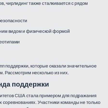
, чирлидинг также сталкивается с рядом
:
безопасности
шним видом и физической формой
реотипами
п поддержки, которые оказали значительное
м. Рассмотрим несколько из них.
анда поддержки
ситетов США стала примером для подражания
 соревнованиях. Участники команды не только