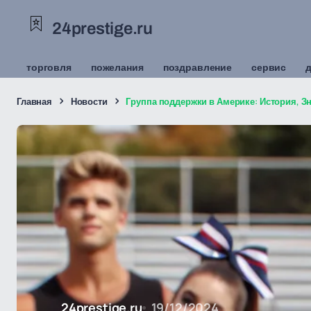
24prestige.ru
торговля
пожелания
поздравление
сервис
Главная
Новости
Группа поддержки в Америке: История, З
24prestige.ru
19/12/2024